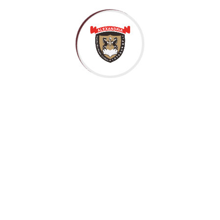
KELAS TAHFIDZ BOARDING ALEXANDRIA
ISLAMIC SCHOOL
admin
July 15, 2024
Assalamu’alaikum Wr. Wb. Yuk kita lihat kegiatan
kelas tahfidz asrama di Masjid Al-Aena Alexandria
Islamic School. Kelas Tahfidz ini merupakan
kegiatan rutin yang dibagi menjadi 4 Halaqah
yaitu Halaqah...
Continue Reading